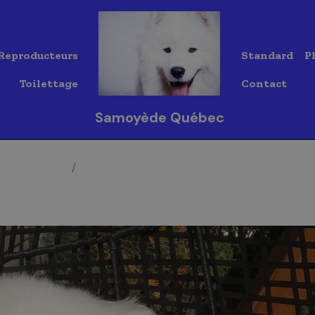
Reproducteurs
Standard
P
Toilettage
Contact
Samoyède Québec
yède Québec
...