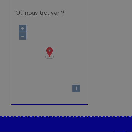
Où nous trouver ?
+
−
i