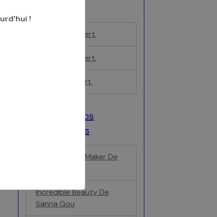
certification
rd’hui !
LUCKY enr. / cert.
BALTO enr. / cert.
LUNA enr. / cert.
Ancêtre de nos
reproducteurs
I'm A Mischief Maker De
Sanna
Incredible Beauty De
Sanna Gou