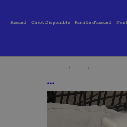
Accueil
Chiot Disponible
Famille d'accueil
Nos 
Accueil
Album
Photos de Samo
...