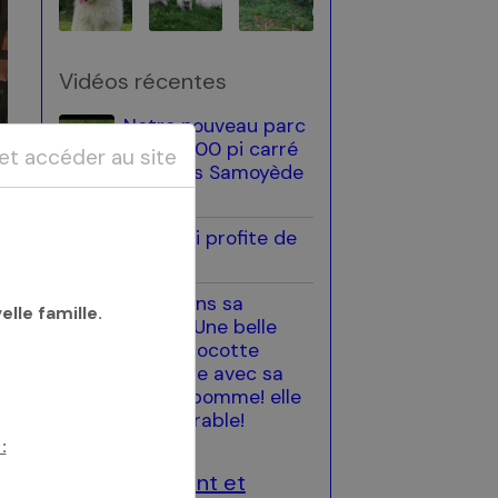
Vidéos récentes
Notre nouveau parc
de 40,000 pi carré
 et accéder au site
pour nos Samoyède
!
Luna qui profite de
la mer!
Luna dans sa
lle famille.
famille! Une belle
petite cocotte
heureuse avec sa
grosse pomme! elle
est adorable!
:
Enregistrement et