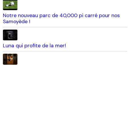
Notre nouveau parc de 40,000 pi carré pour nos
Samoyède !
Luna qui profite de la mer!
Luna dans sa famille! Une belle petite cocotte
heureuse avec sa grosse pomme! elle est adorable!
Enregistrement et certification
LUCKY enr. / cert.
BALTO enr. / cert.
LUNA enr. / cert.